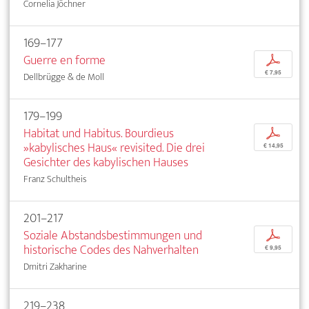
Cornelia Jöchner
169–177
Guerre en forme
p
€ 7,95
Dellbrügge & de Moll
179–199
Habitat und Habitus. Bourdieus
p
»kabylisches Haus« revisited. Die drei
€ 14,95
Gesichter des kabylischen Hauses
Franz Schultheis
201–217
Soziale Abstandsbestimmungen und
p
historische Codes des Nahverhalten
€ 9,95
Dmitri Zakharine
219–238