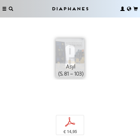
Diaphanes
Asyl
(S. 81 – 103)
p
€ 14,95