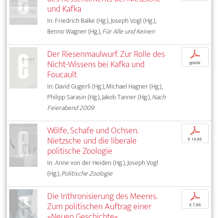
und Kafka
In: Friedrich Balke (Hg.), Joseph Vogl (Hg.),
Benno Wagner (Hg.),
Für Alle und Keinen
Der Riesenmaulwurf. Zur Rolle des
p
Nicht-Wissens bei Kafka und
gratis
Foucault
In: David Gugerli (Hg.), Michael Hagner (Hg.),
Philipp Sarasin (Hg.), Jakob Tanner (Hg.),
Nach
Feierabend 2009
Wölfe, Schafe und Ochsen.
p
Nietzsche und die liberale
€ 14,95
politische Zoologie
In: Anne von der Heiden (Hg.), Joseph Vogl
(Hg.),
Politische Zoologie
Die Inthronisierung des Meeres.
p
Zum politischen Auftrag einer
€ 7,95
»Neuen Geschichte«