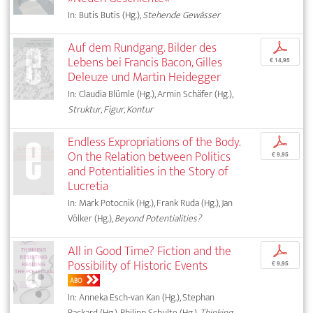
In: Butis Butis (Hg.),
Stehende Gewässer
Auf dem Rundgang. Bilder des
p
Lebens bei Francis Bacon, Gilles
€ 14,95
Deleuze und Martin Heidegger
In: Claudia Blümle (Hg.), Armin Schäfer (Hg.),
Struktur, Figur, Kontur
Endless Expropriations of the Body.
p
On the Relation between Politics
€ 9,95
and Potentialities in the Story of
Lucretia
In: Mark Potocnik (Hg.), Frank Ruda (Hg.), Jan
Völker (Hg.),
Beyond Potentialities?
All in Good Time? Fiction and the
p
Possibility of Historic Events
€ 9,95
ABO
In: Anneka Esch-van Kan (Hg.), Stephan
Packard (Hg.), Philipp Schulte (Hg.),
Thinking –