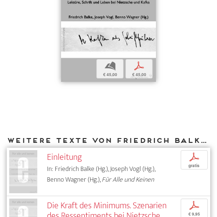
b
p
€ 45,00
€ 45,00
Weitere Texte von Friedrich Balke bei DIAPHANES
Einleitung
p
gratis
In: Friedrich Balke (Hg.), Joseph Vogl (Hg.),
Benno Wagner (Hg.),
Für Alle und Keinen
Die Kraft des Minimums. Szenarien
p
des Ressentiments bei Nietzsche
€ 9,95