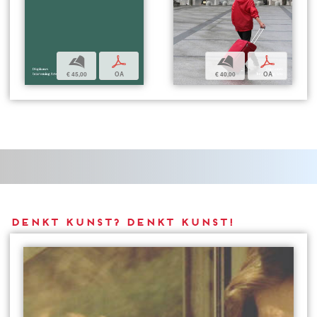
b
p
b
p
€ 45,00
OA
€ 40,00
OA
DENKT KUNST? DENKT KUNST!