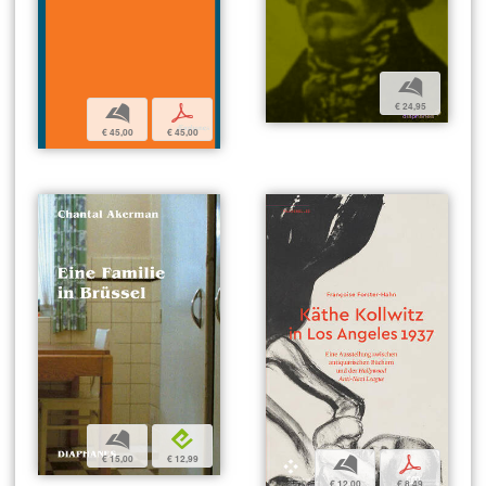
b
€ 24,95
b
p
€ 45,00
€ 45,00
b
e
€ 15,00
€ 12,99
b
p
€ 12,00
€ 8,49