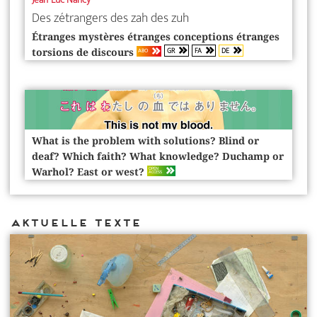
Des zétrangers des zah des zuh
Étranges mystères étranges conceptions étranges
GR
FA
DE
ABO
torsions de discours
What is the problem with solutions? Blind or
deaf? Which faith? What knowledge? Duchamp or
OPEN
Warhol? East or west?
ACCESS
Aktuelle Texte