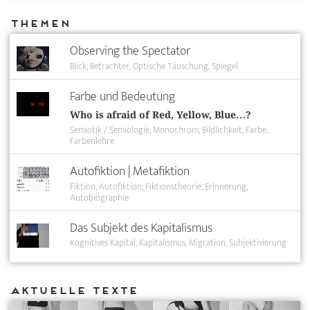
Themen
Observing the Spectator
Blick
Betrachter
Optische Täuschung
Spiegel
Farbe und Bedeutung
Who is afraid of Red, Yellow, Blue…?
Semiotik / Semiologie
Monochrom
Bildlichkeit
Farbe
Farbenlehre
Autofiktion | Metafiktion
Fiktion
Autofiktion
Fiktionstheorie
Erinnerung
Autobiographie
Das Subjekt des Kapitalismus
Kognitives Kapital
Kapitalismus
Migration
Subjektivierung
Aktuelle Texte