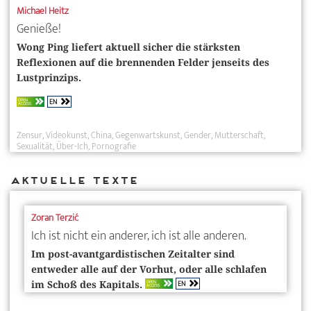
Michael Heitz
Genieße!
Wong Ping liefert aktuell sicher die stärksten
Reflexionen auf die brennenden Felder jenseits des
Lustprinzips.
EN
OPEN
ACCESS
Zensur
Videokunst
China
Gegenwartskunst
Gender
Mutterschaft
Sexualität
Über-Ich
Pornografie
Aktuelle Texte
Zoran Terzić
Ich ist nicht ein anderer, ich ist alle anderen.
Im post-avantgardistischen Zeitalter sind
entweder alle auf der Vorhut, oder alle schlafen
EN
OPEN
im Schoß des Kapitals.
ACCESS