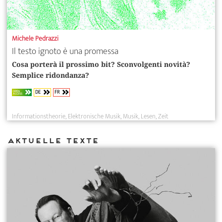
Michele Pedrazzi
Il testo ignoto è una promessa
Cosa porterà il prossimo bit? Sconvolgenti novità?
Semplice ridondanza?
DE
FR
OPEN
ACCESS
Informationstheorie
Elektronische Musik
Musik
Lesen
Zeit
Aktuelle Texte