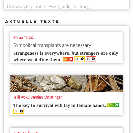
Literatur
Psychiatrie
Avantgarde
Dichtung
Aktuelle Texte
Zoran Terzić
Symbolical transplants are necessary
Strangeness is everywhere, but strangers are only
DE
FR
ABO
where we define them.
Jelili Atiku
,
Damian Christinger
OPEN
The key to survival will lay in female hands.
ACCESS
DE
Jean-Luc Nancy