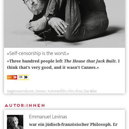
»Self-censorship is the worst.«
»Three hundred people left
The House that Jack Built
. I
think that’s very good, and it wasn’t Cannes.«
DE
ABO
Gegenwartskunst
Zensur
Autorenfilm
Film
Kino
Das Böse
Autor:innen
Emmanuel Levinas
war ein jüdisch-französischer Philosoph. Er