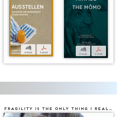
b
p
b
p
€ 40,00
€ 40,00
€ 15,00
€ 15,00
Fragility is the only thing I really know about me