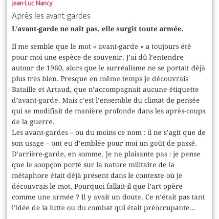
Jean-Luc Nancy
Après les avant-gardes
L’avant-garde ne naît pas, elle surgit toute armée.
Il me semble que le mot « avant-garde » a toujours été
pour moi une espèce de souvenir. J’ai dû l’entendre
autour de 1960, alors que le surréalisme ne se portait déjà
plus très bien. Presque en même temps je découvrais
Bataille et Artaud, que n’accompagnait aucune étiquette
d’avant-garde. Mais c’est l’ensemble du climat de pensée
qui se modifiait de manière profonde dans les après-coups
de la guerre.
Les avant-gardes – ou du moins ce nom : il ne s’agit que de
son usage – ont eu d’emblée pour moi un goût de passé.
D’arrière-garde, en somme. Je ne plaisante pas : je pense
que le soupçon porté sur la nature militaire de la
métaphore était déjà présent dans le contexte où je
découvrais le mot. Pourquoi fallait-il que l’art opère
comme une armée ? Il y avait un doute. Ce n’était pas tant
l’idée de la lutte ou du combat qui était préoccupante...