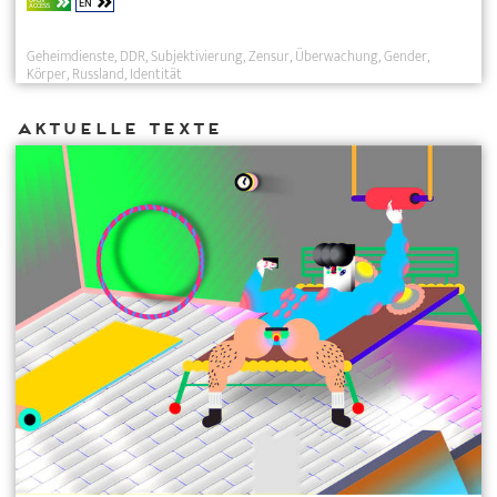
EN
ACCESS
Geheimdienste
DDR
Subjektivierung
Zensur
Überwachung
Gender
Körper
Russland
Identität
Aktuelle Texte