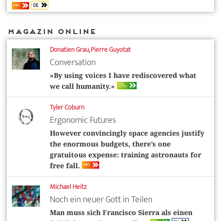
DE
ABO
Magazin Online
Donatien Grau
,
Pierre Guyotat
Conversation
»By using voices I have rediscovered what
OPEN
we call humanity.«
ACCESS
Tyler Coburn
Ergonomic Futures
However convincingly space agencies justify
the enormous budgets, there’s one
gratuitous expense: training astronauts for
ABO
free fall.
Michael Heitz
Noch ein neuer Gott in Teilen
Man muss sich Francisco Sierra als einen