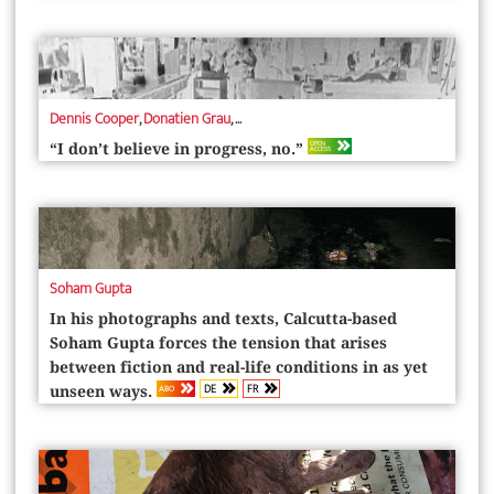
Dennis Cooper
,
Donatien Grau
, ...
OPEN
“I don’t believe in progress, no.”
ACCESS
Soham Gupta
In his photographs and texts, ­Calcutta-based
Soham Gupta forces the tension that arises
between fiction and real-life conditions in as yet
DE
FR
ABO
unseen ways.