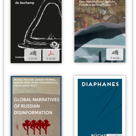
b
b
p
€ 45,00
€ 30,00
€ 40,00