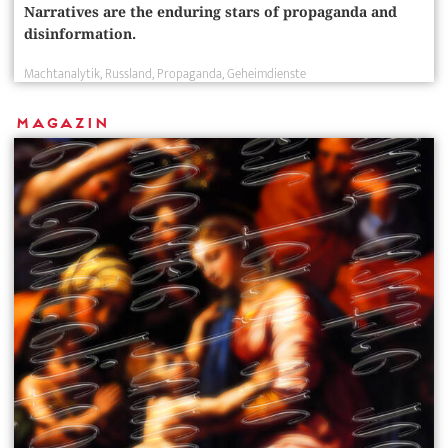
Narratives are the enduring stars of propaganda and
disinformation.
Machtanalytik
Russland
Propaganda
Geheimdienste
Magazin