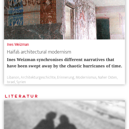
Ines Weizman
Haifa’s architectural modernism
Ines Weizman synchronises different narratives that
have been swept away by the chaotic hurricanes of time.
Libanon
Architekturgeschichte
Erinnerung
Modernismus
Naher Osten
Israel
Syrien
Literatur