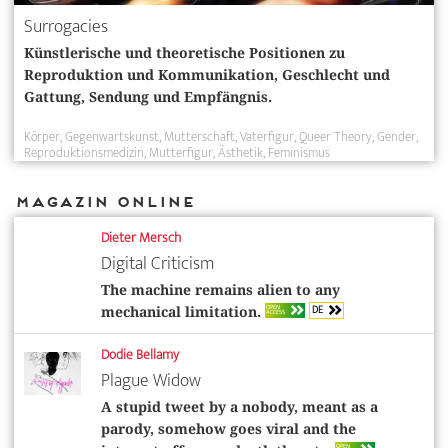
Surrogacies
Künstlerische und theoretische Positionen zu
Reproduktion und Kommunikation, Geschlecht und
Gattung, Sendung und Empfängnis.
Körper
Gegenwartskunst
Mutterschaft
Vaterfigur
Queer Theory
Gender
Reproduktionsmedizin
Mutterfigur
Ästhetik
Feminismus
Magazin Online
Dieter Mersch
Digital Criticism
The machine remains alien to any
DE
OPEN
mechanical limitation.
ACCESS
Dodie Bellamy
Plague Widow
A stupid tweet by a nobody, meant as a
parody, somehow goes viral and the
OPEN