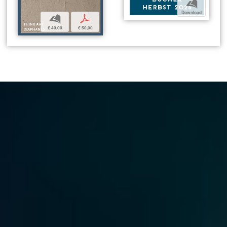
b
Download
b
p
€ 40,00
€ 50,00