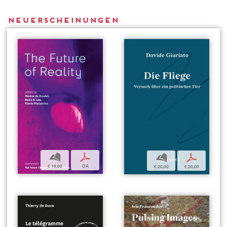
Neuerscheinungen
b
p
b
p
€ 18,00
OA
€ 20,00
€ 20,00