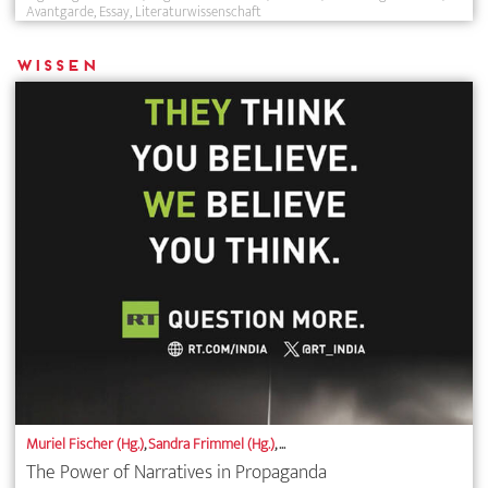
Avantgarde
Essay
Literaturwissenschaft
Wissen
Muriel Fischer (Hg.)
,
Sandra Frimmel (Hg.)
, ...
The Power of Narratives in Propaganda