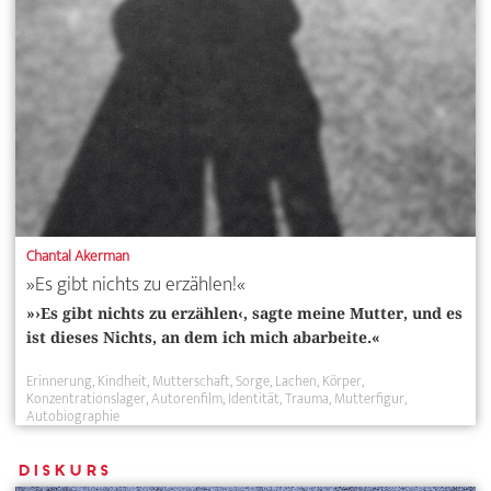
Chantal Akerman
»Es gibt nichts zu erzählen!«
»›Es gibt nichts zu erzählen‹, sagte meine Mutter, und es
ist dieses Nichts, an dem ich mich abarbeite.«
Erinnerung
Kindheit
Mutterschaft
Sorge
Lachen
Körper
Konzentrationslager
Autorenfilm
Identität
Trauma
Mutterfigur
Autobiographie
Diskurs