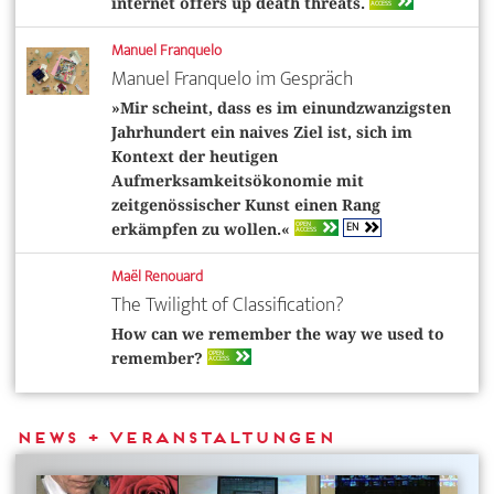
internet offers up death threats.
ACCESS
Manuel Franquelo
Manuel Franquelo im Gespräch
»Mir scheint, dass es im einundzwanzigsten
Jahrhundert ein naives Ziel ist, sich im
Kontext der heutigen
Aufmerksamkeitsökonomie mit
zeitgenössischer Kunst einen Rang
EN
OPEN
erkämpfen zu wollen.«
ACCESS
Maël Renouard
The Twilight of Classi­fication?
How can we remember the way we used to
OPEN
remember?
ACCESS
News + Veranstaltungen