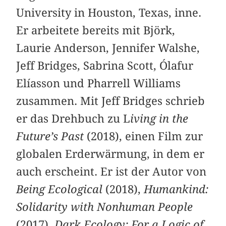
University in Houston, Texas, inne.
Er arbeitete bereits mit Björk,
Laurie Anderson, Jennifer Walshe,
Jeff Bridges, Sabrina Scott, Ólafur
Elíasson und Pharrell Williams
zusammen. Mit Jeff Bridges schrieb
er das Drehbuch zu L
iving in the
Future’s Past
(2018), einen Film zur
globalen Erderwärmung, in dem er
auch erscheint. Er ist der Autor von
Being Ecological
(2018),
Humankind:
Solidarity with Nonhuman People
(2017),
Dark Ecology: For a Logic of