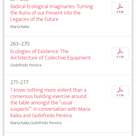
Radical Ecological Imaginaries: Turning
p
the Ruins of our Present into the
€ 9,95
Legacies of the Future
Maria Kaika
263–270
Ecologies of Existence: The
p
Architecture of Collective Equipment
€ 7,95
Godofredo Pereira
271–277
‘I know nothing more violent than a
p
consensus building exercise around
€ 7,95
the table amongst the “usual
suspects”’. In conversation with Maria
Kaika and Godofredo Pereira
Maria Kaika, Godofredo Pereira