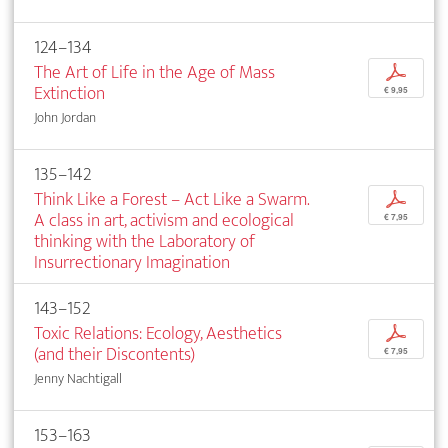
124–134
The Art of Life in the Age of Mass
p
Extinction
€ 9,95
John Jordan
135–142
Think Like a Forest – Act Like a Swarm.
p
A class in art, activism and ecological
€ 7,95
thinking with the Laboratory of
Insurrectionary Imagination
143–152
Toxic Relations: Ecology, Aesthetics
p
(and their Discontents)
€ 7,95
Jenny Nachtigall
153–163