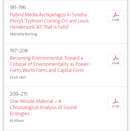
181–196
Hybrid Media Archipelagos in Sondra
p
Perry’s ‘Typhoon Coming On’ and Louis
€ 9,95
Henderson’s ‘All That is Solid’
Marietta Kesting
197–208
Becoming-Environmental: Toward a
p
Critique of Environmentality as Power-
€ 9,95
Form, World-Form, and Capital-Form
Erich Hörl
209–215
One Minute Material – A
p
Chronological Analysis of Sound
€ 7,95
Ecologies
BJ Nilsen