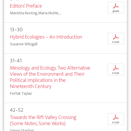
Editors’ Preface
p
gratis
Marietta Kesting, Maria Muhle, ...
13–30
Hybrid Ecologies – An Introduction
p
€ 9,95
Susanne Witzgall
31–41
Mesology and Ecology. Two Alternative
p
Views of the Environment and Their
€ 9,95
Political Implications in the
Nineteenth Century
Ferhat Taylan
42–52
Towards the Rift Valley Crossing
p
(Some Notes, Some Works)
€ 9,95
Simon Starling