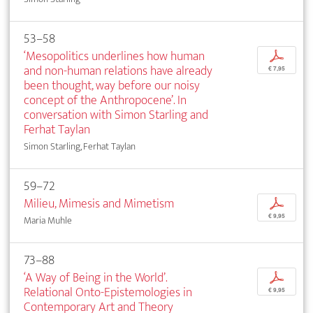
53–58
‘Mesopolitics underlines how human
p
and non-human relations have already
€ 7,95
been thought, way before our noisy
concept of the Anthropocene’. In
conversation with Simon Starling and
Ferhat Taylan
Simon Starling, Ferhat Taylan
59–72
Milieu, Mimesis and Mimetism
p
€ 9,95
Maria Muhle
73–88
‘A Way of Being in the World’.
p
Relational Onto-Epistemologies in
€ 9,95
Contemporary Art and Theory