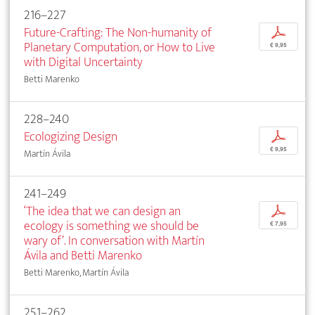
216–227
Future-Crafting: The Non-humanity of
p
Planetary Computation, or How to Live
€ 9,95
with Digital Uncertainty
Betti Marenko
228–240
Ecologizing Design
p
€ 9,95
Martín Ávila
241–249
‘The idea that we can design an
p
ecology is something we should be
€ 7,95
wary of’. In conversation with Martín
Ávila and Betti Marenko
Betti Marenko, Martín Ávila
251–262