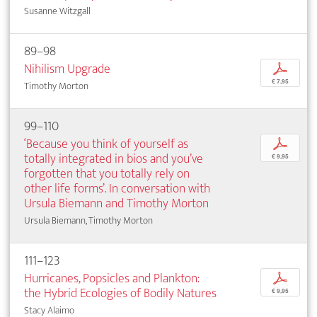
Susanne Witzgall
89–98
Nihilism Upgrade
p
€ 7,95
Timothy Morton
99–110
‘Because you think of yourself as
p
totally integrated in bios and you’ve
€ 9,95
forgotten that you totally rely on
other life forms’. In conversation with
Ursula Biemann and Timothy Morton
Ursula Biemann, Timothy Morton
111–123
Hurricanes, Popsicles and Plankton:
p
the Hybrid Ecologies of Bodily Natures
€ 9,95
Stacy Alaimo