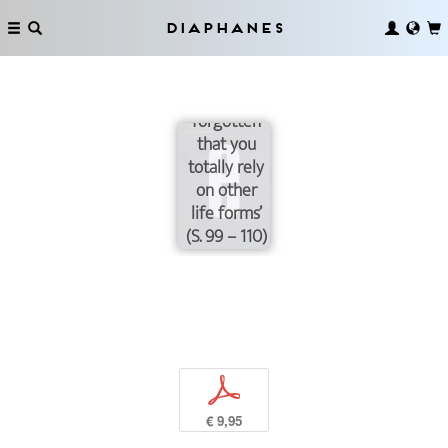
yourself as
totally
Diaphanes
integrated
in bios and
you’ve
forgotten
that you
totally rely
on other
life forms’
(S. 99 – 110)
p
€ 9,95