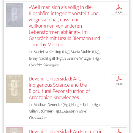
»Weil man sich als völlig in die
p
Biosphäre integriert vorstellt und
€ 9,95
vergessen hat, dass man
vollkommen von anderen
Lebensformen abhängt«. Im
Gespräch mit Ursula Biemann und
Timothy Morton
In: Marietta Kesting (Hg.), Maria Muhle (Hg.),
Jenny Nachtigall (Hg.), Susanne Witzgall (Hg.),
Hybride Ökologien
Devenir Universidad: Art,
p
Indigenous Science and the
€ 9,95
Biocultural Reconstruction of
Amazonian Knowledges
In: Mathias Denecke (Hg.), Holger Kuhn (Hg.),
Milan Stürmer (Hg.),
Liquidity, Flows,
Circulation
Devenir Universidad: An Ecocentric
p