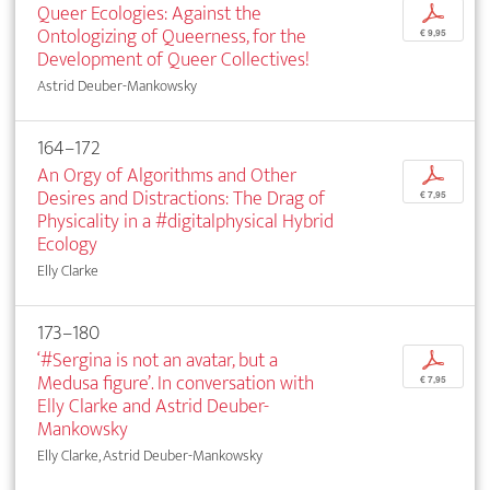
Queer Ecologies: Against the
p
Ontologizing of Queerness, for the
€ 9,95
Development of Queer Collectives!
Astrid Deuber-Mankowsky
164–172
An Orgy of Algorithms and Other
p
Desires and Distractions: The Drag of
€ 7,95
Physicality in a #digitalphysical Hybrid
Ecology
Elly Clarke
173–180
‘#Sergina is not an avatar, but a
p
Medusa figure’. In conversation with
€ 7,95
Elly Clarke and Astrid Deuber-
Mankowsky
Elly Clarke, Astrid Deuber-Mankowsky