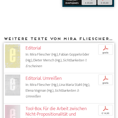
€ 35,00
€ 35,00
Weitere Texte von Mira Fliescher bei DIAPHANES
Editorial
p
gratis
In: Mira Fliescher (Hg.), Fabian Goppelsröder
(Hg.), Dieter Mersch (Hg.),
Sichtbarkeiten 1:
Erscheinen
Editorial. Umreißen
p
gratis
In: Mira Fliescher (Hg.), Lina Maria Stahl (Hg.),
Elena Vogman (Hg.),
Sichtbarkeiten 3:
Umreißen
Tool-Box. Für die Arbeit zwischen
p
Nicht-Propositionalität und
€ 14,95