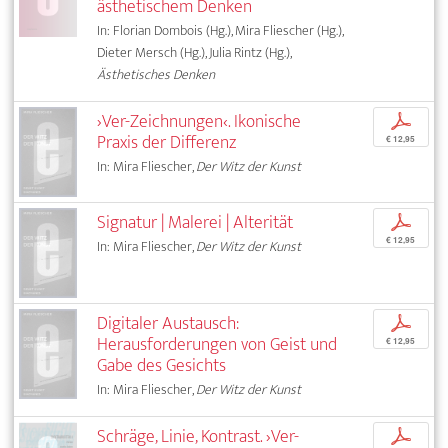
ästhetischem Denken
In: Florian Dombois (Hg.), Mira Fliescher (Hg.),
Dieter Mersch (Hg.), Julia Rintz (Hg.),
Ästhetisches Denken
›Ver-Zeichnungen‹. Ikonische
p
Praxis der Differenz
€ 12,95
In: Mira Fliescher,
Der Witz der Kunst
Signatur | Malerei | Alterität
p
€ 12,95
In: Mira Fliescher,
Der Witz der Kunst
Digitaler Austausch:
p
Herausforderungen von Geist und
€ 12,95
Gabe des Gesichts
In: Mira Fliescher,
Der Witz der Kunst
Schräge, Linie, Kontrast. ›Ver-
p