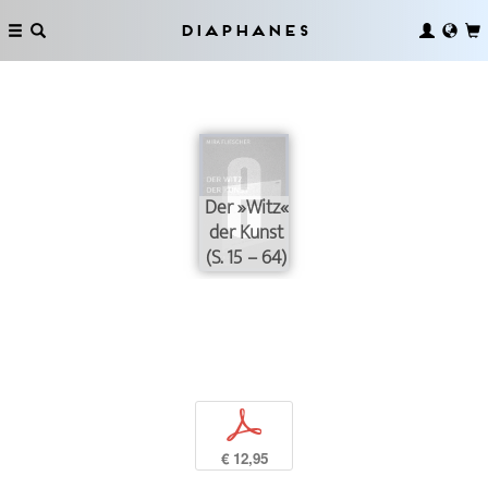
Diaphanes
Der »Witz«
der Kunst
(S. 15 – 64)
p
€ 12,95