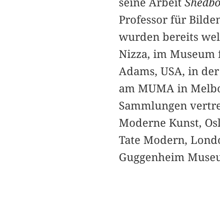
seine Arbeit
Shedbo
Professor für Bild
wurden bereits welt
Nizza, im Museum f
Adams, USA, in der 
am MUMA in Melbour
Sammlungen vertrete
Moderne Kunst, Oslo
Tate Modern, Lond
Guggenheim Museu