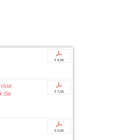
p
€ 9,95
nisse
p
k die
€ 7,95
p
€ 9,95