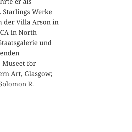
hrte er als
. Starlings Werke
n der Villa Arson in
OCA in North
Staatsgalerie und
tenden
; Museet for
ern Art, Glasgow;
Solomon R.