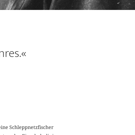
nres.«
leine Schleppnetzfischer