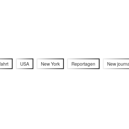
ahrt
USA
New York
Reportagen
New journa