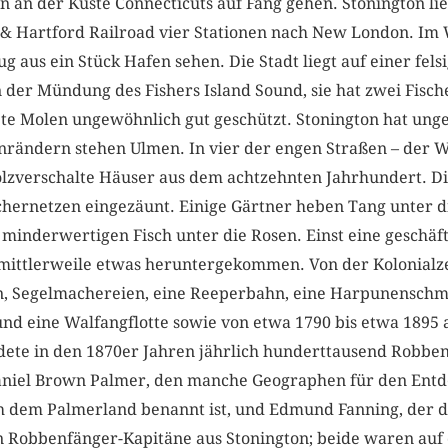
on an der Küste Connecticuts auf Fang gehen. Stonington li
& Hartford Railroad vier Stationen nach New London. Im
g aus ein Stück Hafen sehen. Die Stadt liegt auf einer fel
n der Mündung des Fishers Island Sound, sie hat zwei Fisch
tete Molen ungewöhnlich gut geschützt. Stonington hat un
rändern stehen Ulmen. In vier der engen Straßen – der W
holzverschalte Häuser aus dem achtzehnten Jahrhundert. Di
schernetzen eingezäunt. Einige Gärtner heben Tang unter
inderwertigen Fisch unter die Rosen. Einst eine geschä
n mittlerweile etwas heruntergekommen. Von der Kolonialz
en, Segelmachereien, eine Reeperbahn, eine Harpunenschm
und eine Walfangflotte sowie von etwa 1790 bis etwa 1895
andete in den 1870er Jahren jährlich hunderttausend Robbe
aniel Brown Palmer, den manche Geographen für den Entd
h dem Palmerland benannt ist, und Edmund Fanning, der d
en Robbenfänger-Kapitäne aus Stonington; beide waren auf