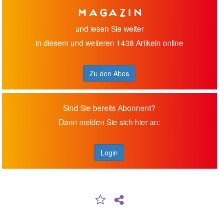
Magazin
und lesen Sie weiter
in diesem und weiteren 1438 Artikeln online
Zu den Abos
Sind Sie bereits Abonnent?
Dann melden Sie sich hier an:
Login