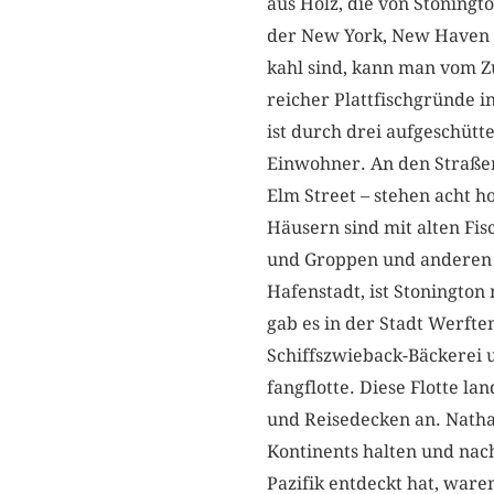
aus Holz, die von Stoningt
der New York, New Haven 
kahl sind, kann man vom Zu
reicher Plattfischgründe i
ist durch drei aufgeschüt
Einwohner. An den Straßen
Elm Street – stehen acht 
Häusern sind mit alten Fi
und Groppen und anderen m
Hafenstadt, ist Stoningto
gab es in der Stadt Werft
Schiffszwieback-Bäckerei 
fangflotte. Diese Flotte l
und Reise­decken an. Nath
Kontinents halten und nac
Pazifik entdeckt hat, war