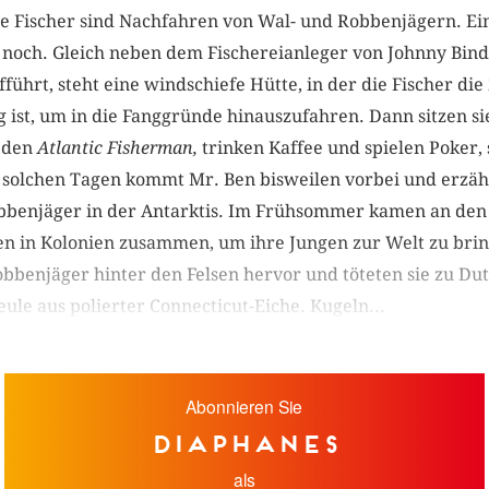
ge Fischer sind Nachfahren von Wal- und Robbenjägern. Ei
 noch. Gleich neben dem Fischereianleger von Johnny Bindl
führt, steht eine windschiefe Hütte, in der die Fischer die
g ist, um in die Fanggründe hinauszufahren. Dann sitzen 
 den
Atlantic Fisherman,
trinken Kaffee und spielen Poker,
 solchen Tagen kommt Mr. Ben bisweilen vorbei und erzähl
bbenjäger in der Antarktis. Im Frühsommer kamen an den
en in Kolonien zusammen, um ihre Jungen zur Welt zu brin
Robbenjäger hinter den Felsen hervor und töteten sie zu D
eule aus polierter Connecticut-Eiche. Kugeln...
Abonnieren Sie
diaphanes
als