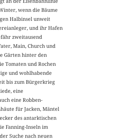
egt an der Eisenbahnlinie
 Winter, wenn die Bäume
sigen Halbinsel unweit
ereianleger, und ihr Hafen
gefähr zweitausend
ater, Main, Church und
e Gärten hinter den
 die Tomaten und Rochen
ftige und wohlhabende
eit bis zum Bürgerkrieg
iede, eine
 auch eine Robben­
nhäute für Jacken, Mäntel
ecker des antarktischen
ie Fanning-Inseln im
 der Suche nach neuen