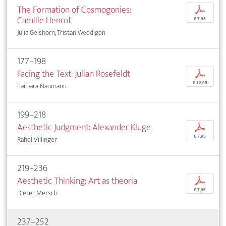
The Formation of Cosmogonies:
p
Camille Henrot
€ 7,95
Julia Gelshorn, Tristan Weddigen
177–198
Facing the Text: Julian Rosefeldt
p
€ 12,95
Barbara Naumann
199–218
Aesthetic Judgment: Alexander Kluge
p
€ 7,95
Rahel Villinger
219–236
Aesthetic Thinking: Art as theoria
p
€ 7,95
Dieter Mersch
237–252