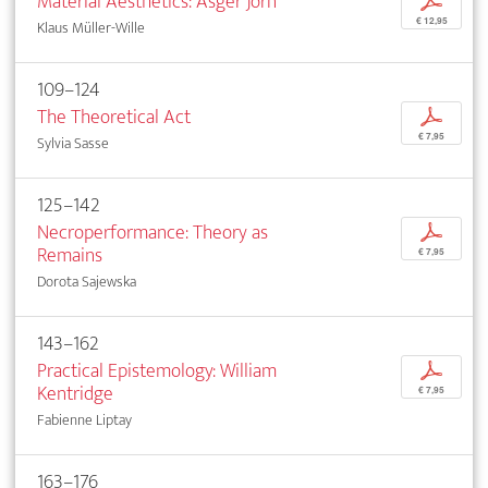
Material Aesthetics: Asger Jorn
p
€ 12,95
Klaus Müller-Wille
109–124
The Theoretical Act
p
€ 7,95
Sylvia Sasse
125–142
Necroperformance: Theory as
p
Remains
€ 7,95
Dorota Sajewska
143–162
Practical Epistemology: William
p
Kentridge
€ 7,95
Fabienne Liptay
163–176