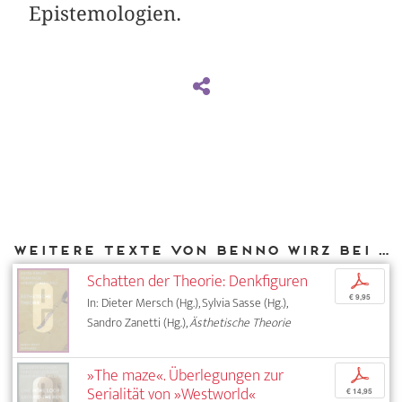
Epistemologien.
Weitere Texte von Benno Wirz bei DIAPHANES
Schatten der Theorie: Denkfiguren
p
€ 9,95
In: Dieter Mersch (Hg.), Sylvia Sasse (Hg.),
Sandro Zanetti (Hg.),
Ästhetische Theorie
»The maze«. Überlegungen zur
p
Serialität von »Westworld«
€ 14,95