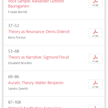
Rock Sample: Alexander Gottlieb
p
Baumgarten
€ 7,95
Frauke Berndt
37–52
Theory as Resonance: Denis Diderot
p
€ 7,95
Boris Previsic
53–68
Theory as Narrative: Sigmund Freud
p
€ 7,95
Elisabeth Bronfen
69–86
Auratic Theory: Walter Benjamin
p
€ 7,95
Sandro Zanetti
87–108