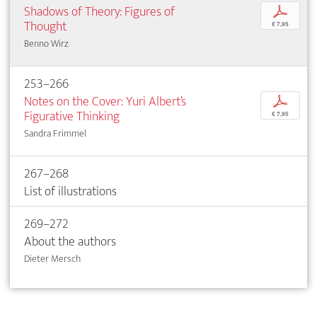
Shadows of Theory: Figures of
p
Thought
€ 7,95
Benno Wirz
253–266
Notes on the Cover: Yuri Albert’s
p
Figurative Thinking
€ 7,95
Sandra Frimmel
267–268
List of illustrations
269–272
About the authors
Dieter Mersch