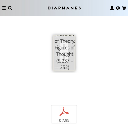
Diaphanes
Shadows
of Theory:
Figures of
Thought
(S. 237 –
252)
p
€ 7,95