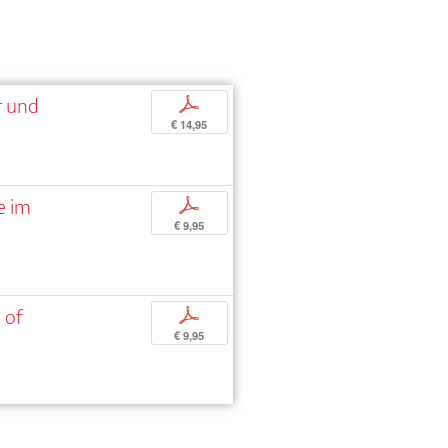
r und
p
€ 14,95
e im
p
€ 9,95
 of
p
€ 9,95