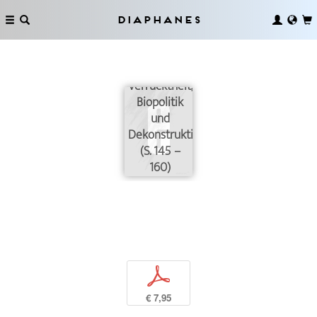
Diaphanes
Verrücktheit,
Biopolitik
und
Dekonstruktion
(S. 145 –
160)
p
€ 7,95