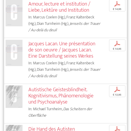
Amour, lecture et institution /
p
Liebe, Lektüre und Institution
€ 14,95
In: Marcus Coelen (Hg.), Franz Kaltenbeck
(Hg.), Dian Turnheim (Hg.),
Jenseits der Trauer
/ Au-delà du deuil
Jacques Lacan. Une présentation
p
de son oeuvre / Jacques Lacan.
€ 14,95
Eine Darstellung seines Werkes
In: Marcus Coelen (Hg.), Franz Kaltenbeck
(Hg.), Dian Turnheim (Hg.),
Jenseits der Trauer
/ Au-delà du deuil
Autistische Geistesblindheit.
p
Kognitivismus, Phänomenologie
€ 12,95
und Psychoanalyse
In: Michael Turnheim,
Das Scheitern der
Oberfläche
Die Hand des Autisten
p