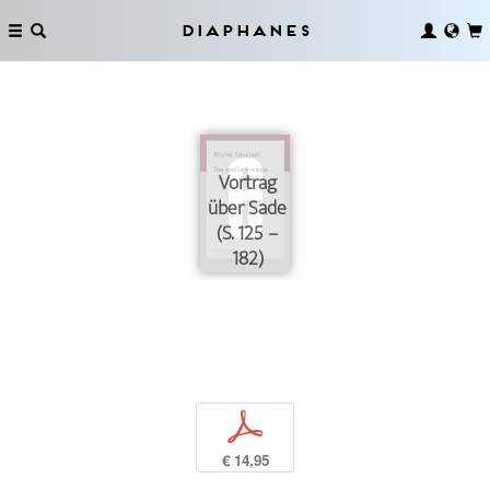
Diaphanes
Vortrag
über Sade
(S. 125 –
182)
p
€ 14,95