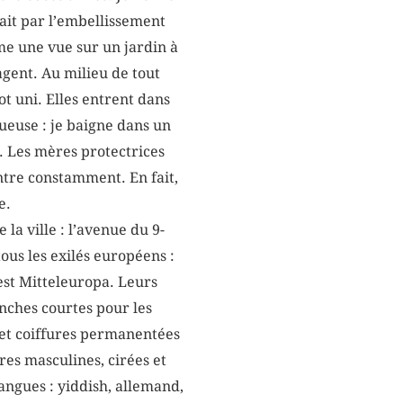
fait par l’embellissement
me une vue sur un jardin à
agent. Au milieu de tout
t uni. Elles entrent dans
tueuse : je baigne dans un
. Les mères protectrices
rentre constamment. En fait,
e.
 la ville : l’avenue du 9-
tous les exilés européens :
 est Mitteleuropa. Leurs
nches courtes pour les
 et coiffures permanentées
res masculines, cirées et
 langues : yiddish, allemand,