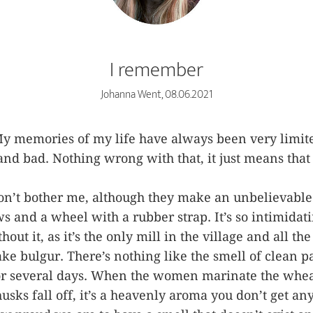
I remember
Johanna Went, 08.06.2021
 memories of my life have always been very limit
nd bad. Nothing wrong with that, it just means that 
don’t bother me, although they make an unbelievable 
s and a wheel with a rubber strap. It’s so intimidat
hout it, as it’s the only mill in the village and all th
ke bulgur. There’s nothing like the smell of clean p
or several days. When the women marinate the wheat 
 husks fall off, it’s a heavenly aroma you don’t get a