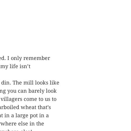
ed. I only remember
my life isn’t
din. The mill looks like
ing you can barely look
e villagers come to us to
arboiled wheat that’s
in a large pot in a
nywhere else in the