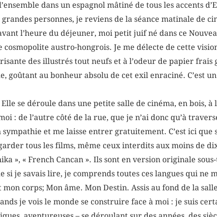
, l’ensemble dans un espagnol mâtiné de tous les accents d’E
 grandes personnes, je reviens de la séance matinale de c
 avant l’heure du déjeuner, moi petit juif né dans ce Nouve
te cosmopolite austro-hongrois. Je me délecte de cette visi
isante des illustrés tout neufs et à l’odeur de papier frais 
e, goûtant au bonheur absolu de cet exil enraciné. C’est un
. Elle se déroule dans une petite salle de cinéma, en bois, à 
i : de l’autre côté de la rue, que je n’ai donc qu’à traverse
 sympathie et me laisse entrer gratuitement. C’est ici que 
regarder tous les films, même ceux interdits aux moins de di
ka », « French Cancan ». Ils sont en version originale sous-t
e si je savais lire, je comprends toutes ces langues qui ne 
t mon corps; Mon âme. Mon Destin. Assis au fond de la sall
nds je vois le monde se construire face à moi : je suis cert
es, aventureuses – se déroulant sur des années, des siècl