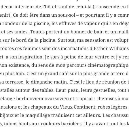
écor intérieur de l’hôtel, sauf de celui-là (transcendé en 
ir). Ce doit être dans un sous-sol – et pourtant il y a com
la rondeur de la piscine, les effluves de vapeur qui s’en dég
et ses amies. Toutes portent un bonnet de bain et un maillo
ou sur le bord de la piscine. Surtout, ma sensation est volup
 toutes ces femmes sont des incarnations d’Esther Williams
art, à son inspiration. Je sors à peine de leur ventre et j’y 
e mon existence, du sens de mon parcours cinématographiqu
u plus loin. C’est un grand café sur la plus grande artère de
sa terrasse, le dimanche matin. C’est le lieu de réunion de 
nstallés autour des tables. Leur peau, leurs gestuelles, tout
lange berlinoviennovarsovien et tropical : chemises à ma
ntalons et les chapeaux du Vieux Continent; robes légères
bijoux et le maquillage traduisent cet ailleurs. Les chaussu
s, talons hauts aux couleurs bariolées. Il y a avant tout les