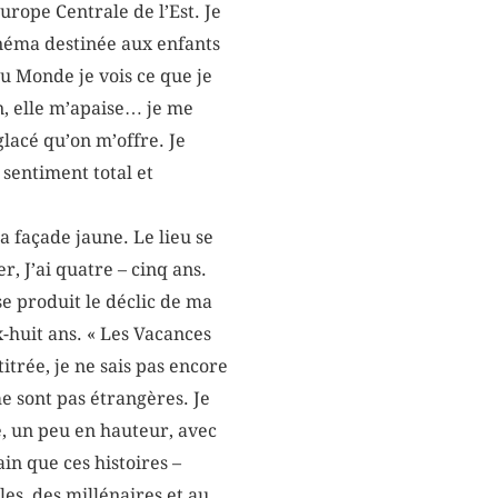
urope Centrale de l’Est. Je
inéma destinée aux enfants
au Monde je vois ce que je
on, elle m’apaise… je me
glacé qu’on m’offre. Je
 sentiment total et
la façade jaune. Le lieu se
r, J’ai quatre – cinq ans.
se produit le déclic de ma
x-huit ans. « Les Vacances
itrée, je ne sais pas encore
me sont pas étrangères. Je
e, un peu en hauteur, avec
ain que ces histoires –
es, des millénaires et au