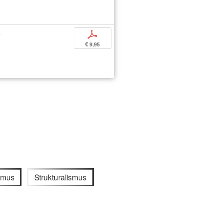
r
p
€ 9,95
smus
Strukturalismus