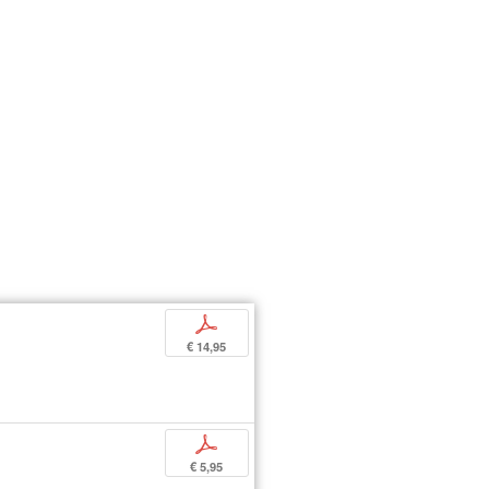
p
€ 14,95
p
€ 5,95