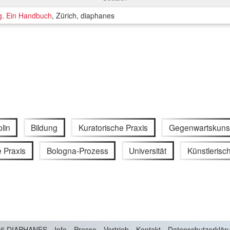
g. Ein Handbuch
, Zürich, diaphanes
plin
Bildung
Kuratorische Praxis
Gegenwartskuns
e Praxis
Bologna-Prozess
Universität
Künstleris
6 DIAPHANES
Info
Presse
Vertrieb
Kontakt
Datenschutzerklär