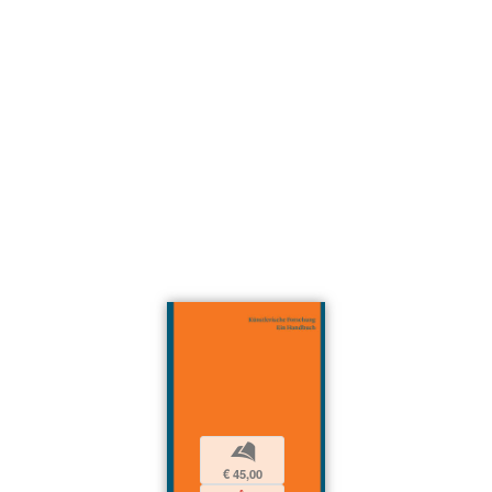
b
€ 45,00