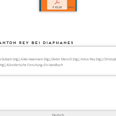
p
€ 45,00
Anton Rey bei DIAPHANES
ma Dubach (Hg.), Anke Haarmann (Hg.), Dieter Mersch (Hg.), Anton Rey (Hg.), Christ
Hg.),
Künstlerische Forschung. Ein Handbuch
Deutsch