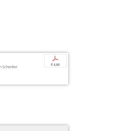
p
€ 4,95
oph Schenker