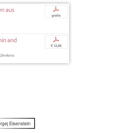
en aus
p
gratis
min and
p
€ 12,95
n Denkens
rgej Eisenstein