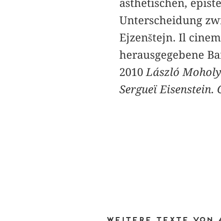
ästhetischen, epis
Unterscheidung zwi
Ejzenštejn. Il cinem
herausgegebene B
2010
László Moholy-
Sergueï Eisenstein.
Weitere Texte von 