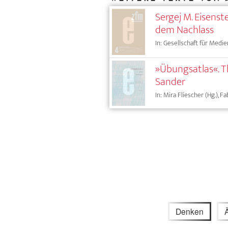
Sergej M. Eisens
dem Nachlass
In: Gesellschaft für Medie
»Übungsatlas«. T
Sander
In: Mira Fliescher (Hg.), 
Denken
Ä