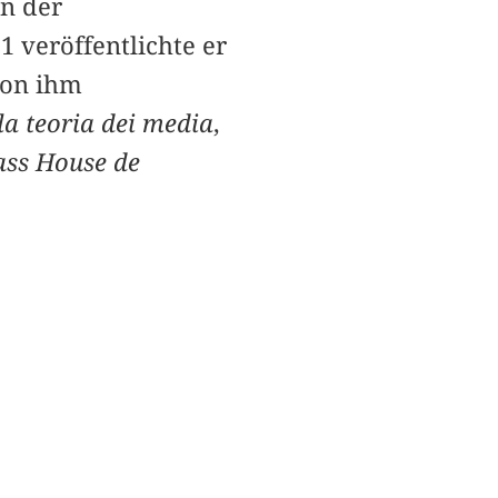
en der
 veröffentlichte er
 von ihm
la teoria dei media
,
ss House de
.