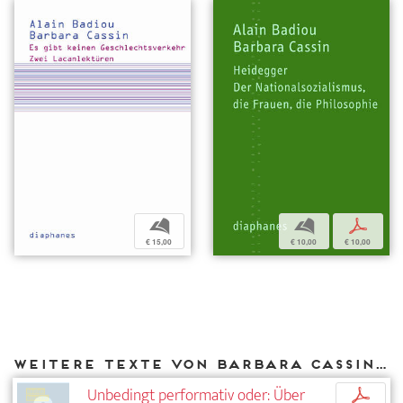
b
b
p
€ 15,00
€ 10,00
€ 10,00
Weitere Texte von Barbara Cassin bei DIAPHANES
Unbedingt performativ oder: Über
p