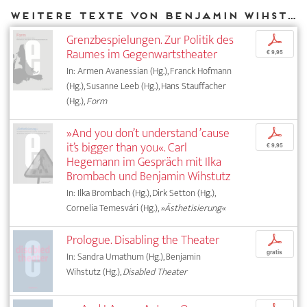
Weitere Texte von Benjamin Wihstutz bei DIAPHANES
Grenzbespielungen. Zur Politik des
p
Raumes im Gegenwartstheater
€ 9,95
In: Armen Avanessian (Hg.), Franck Hofmann
(Hg.), Susanne Leeb (Hg.), Hans Stauffacher
(Hg.),
Form
»And you don’t understand ’cause
p
it’s bigger than you«. Carl
€ 9,95
Hegemann im Gespräch mit Ilka
Brombach und Benjamin Wihstutz
In: Ilka Brombach (Hg.), Dirk Setton (Hg.),
Cornelia Temesvári (Hg.),
»Ästhetisierung«
Prologue. Disabling the Theater
p
gratis
In: Sandra Umathum (Hg.), Benjamin
Wihstutz (Hg.),
Disabled Theater