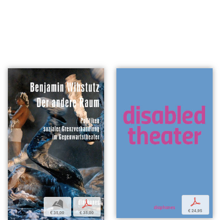
p
b
p
€ 24,95
€ 35,00
€ 35,00