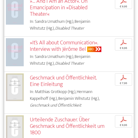
»… And I Am an Actor«. On
p
Emancipation in »Disabled
€ 9,95
Theater«
In: Sandra Umathum (Hg.), Benjamin
Wihstutz (Hg.),
Disabled Theater
»It’s All about Communication«.
p
Interview with Jérôme Bel
€ 9,95
ABO
In: Sandra Umathum (Hg.), Benjamin
Wihstutz (Hg.),
Disabled Theater
Geschmack und Öffentlichkeit.
p
Eine Einleitung
€ 7,95
In: Matthias Grotkopp (Hg.), Hermann
Kappelhoff (Hg.), Benjamin Wihstutz (Hg.),
Geschmack und Öffentlichkeit
Urteilende Zuschauer. Über
p
Geschmack und Öffentlichkeit um
€ 9,95
1800