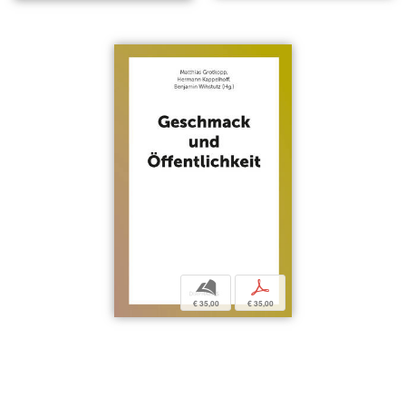
b
p
€ 35,00
€ 35,00