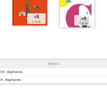
b
b
€ 18,00
€ 20,00
Deutsch
rich, diaphanes
ich, diaphanes