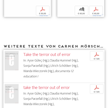
p
b
p
€ 50,00
€ 40,00
€ 40,00
Weitere Texte von Carmen Mörsch bei DIAPHANES
Take the terror out of error
p
€ 7,95
In: Ayse Güleç (Hg.), Claudia Hummel (Hg.),
Sonja Parzefall (Hg.), Ulrich Schötker (Hg.),
Wanda Wieczorek (Hg.),
documenta 12
education I
take the terror out of error
p
€ 7,95
In: Ayse Güleç (Hg.), Claudia Hummel (Hg.),
Sonja Parzefall (Hg.), Ulrich Schötker (Hg.),
Wanda Wieczorek (Hg.),