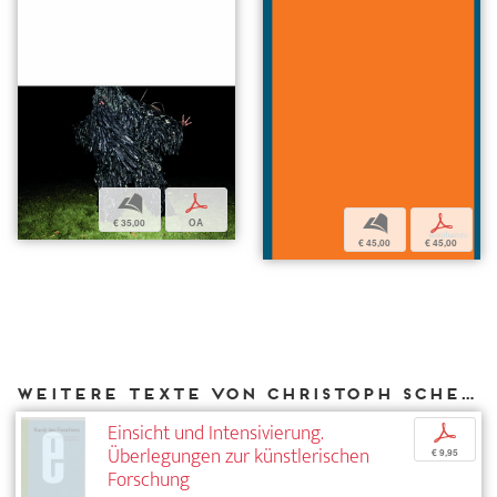
b
p
b
p
€ 35,00
OA
€ 45,00
€ 45,00
Weitere Texte von Christoph Schenker bei DIAPHANES
Einsicht und Intensivierung.
p
Überlegungen zur künstlerischen
€ 9,95
Forschung