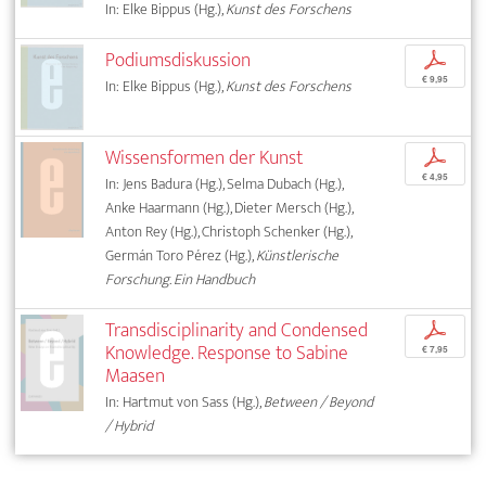
In: Elke Bippus (Hg.),
Kunst des Forschens
Podiumsdiskussion
p
€ 9,95
In: Elke Bippus (Hg.),
Kunst des Forschens
Wissensformen der Kunst
p
€ 4,95
In: Jens Badura (Hg.), Selma Dubach (Hg.),
Anke Haarmann (Hg.), Dieter Mersch (Hg.),
Anton Rey (Hg.), Christoph Schenker (Hg.),
Germán Toro Pérez (Hg.),
Künstlerische
Forschung. Ein Handbuch
Transdisciplinarity and Condensed
p
Knowledge. Response to Sabine
€ 7,95
Maasen
In: Hartmut von Sass (Hg.),
Between / Beyond
/ Hybrid