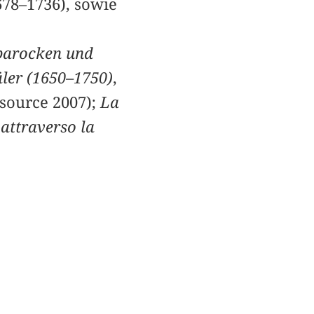
678–1736), sowie
barocken und
ler (1650–1750)
,
ssource 2007);
La
 attraverso la