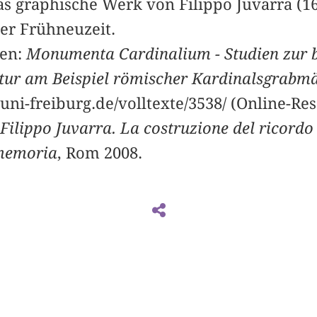
as graphische Werk von Filippo Juvarra (1
der Frühneuzeit.
nen:
Monumenta Cardinalium - Studien zur 
tur am Beispiel römischer Kardinalsgrabmä
uni-freiburg.de/volltexte/3538/ (Online-Re
Filippo Juvarra. La costruzione del ricordo
 memoria
, Rom 2008.