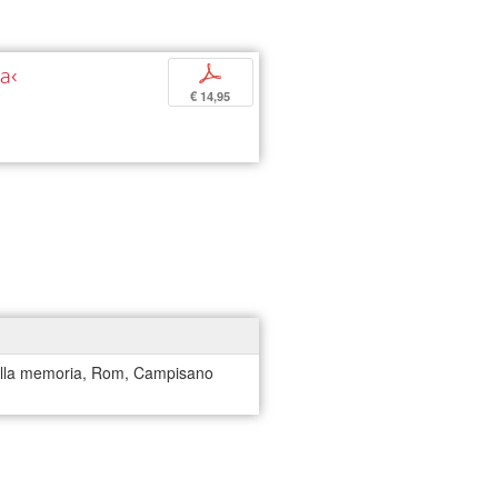
pa‹
p
€ 14,95
 della memoria, Rom, Campisano