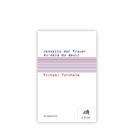
b
€ 35,00