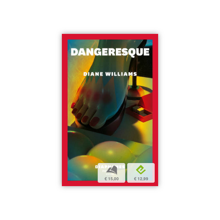
b
e
€ 15,00
€ 12,99