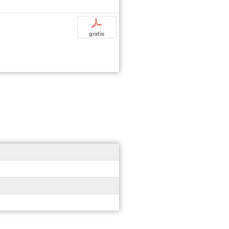
p
gratis