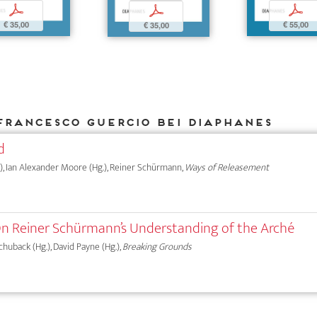
p
p
p
€ 35,00
€ 55,00
€ 35,00
Francesco Guercio bei DIAPHANES
d
.), Ian Alexander Moore (Hg.), Reiner Schürmann,
Ways of Releasement
n Reiner Schürmann’s ­Understanding of the Arché
chuback (Hg.), David Payne (Hg.),
Breaking Grounds