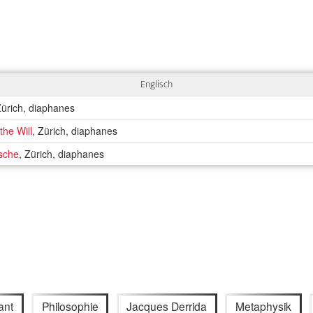
Englisch
Zürich, diaphanes
the Will
, Zürich, diaphanes
zsche
, Zürich, diaphanes
ant
Philosophie
Jacques Derrida
Metaphysik