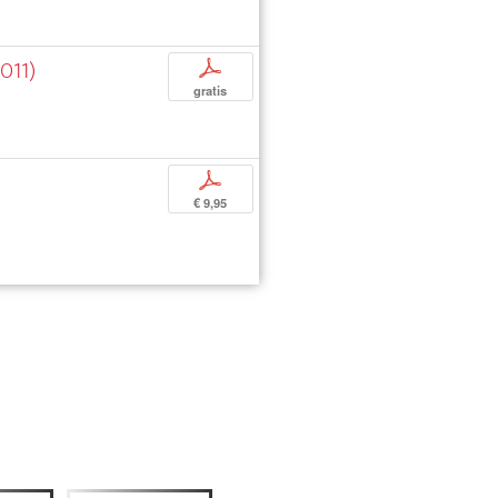
011)
p
gratis
p
€ 9,95