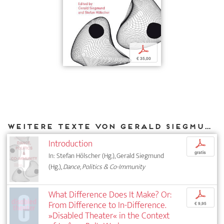
p
€ 35,00
Weitere Texte von Gerald Siegmund bei DIAPHANES
Introduction
p
gratis
In: Stefan Hölscher (Hg.), Gerald Siegmund
(Hg.),
Dance, Politics & Co-Immunity
What Difference Does It Make? Or:
p
From Difference to In-Difference.
€ 9,95
»Disabled Theater« in the Context