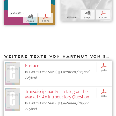
b
p
b
p
€ 25,00
€ 25,00
€ 30,00
€ 30,00
Weitere Texte von Hartmut von Sass bei DIAPHANES
Preface
p
gratis
In: Hartmut von Sass (Hg.),
Between / Beyond
/ Hybrid
Transdisciplinarity—a Drug on the
p
Market?. An Introductory Question
gratis
In: Hartmut von Sass (Hg.),
Between / Beyond
/ Hybrid