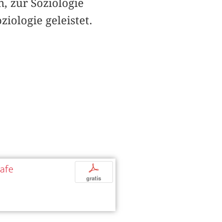
n, zur Soziologie
iologie geleistet.
rafe
p
gratis