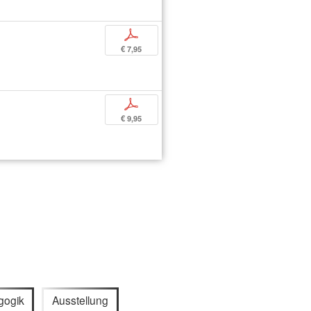
p
€ 7,95
p
€ 9,95
gogik
Ausstellung