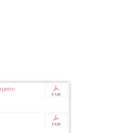
rpern‹
p
€ 7,95
p
€ 9,95