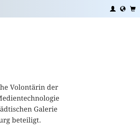
che Volontärin der
edientechnologie
tädtischen Galerie
g beteiligt.