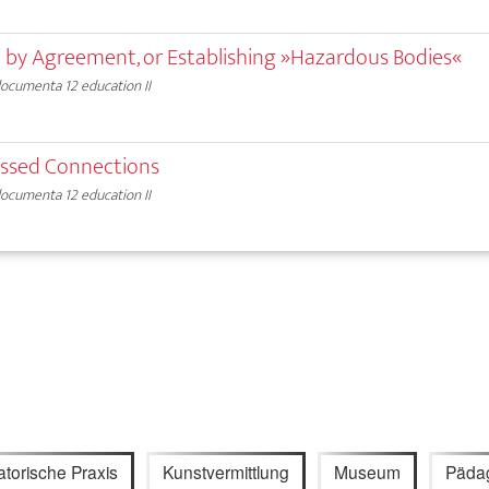
n by Agreement, or Establishing »Hazardous Bodies«
ocumenta 12 education II
issed Connections
ocumenta 12 education II
atorische Praxis
Kunstvermittlung
Museum
Päda