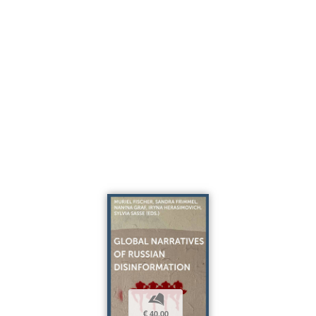
b
€ 40,00