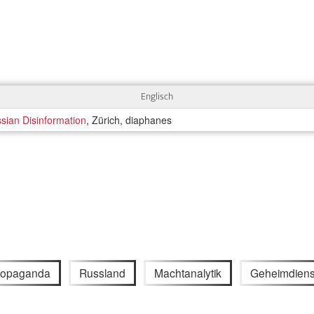
Englisch
ssian Disinformation
, Zürich, diaphanes
ropaganda
Russland
Machtanalytik
Geheimdiens