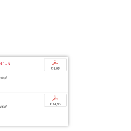
larus
p
€ 9,95
obal
p
€ 14,95
obal