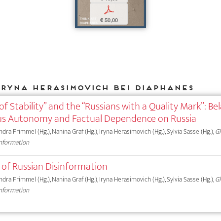
p
€ 50,00
Iryna Herasimovich bei DIAPHANES
 of Stability” and the “Russians with a Quality Mark”: Be
ous Autonomy and Factual Dependence on Russia
andra Frimmel (Hg.), Nanina Graf (Hg.), Iryna Herasimovich (Hg.), Sylvia Sasse (Hg.),
Gl
information
s of Russian Disinformation
andra Frimmel (Hg.), Nanina Graf (Hg.), Iryna Herasimovich (Hg.), Sylvia Sasse (Hg.),
Gl
information