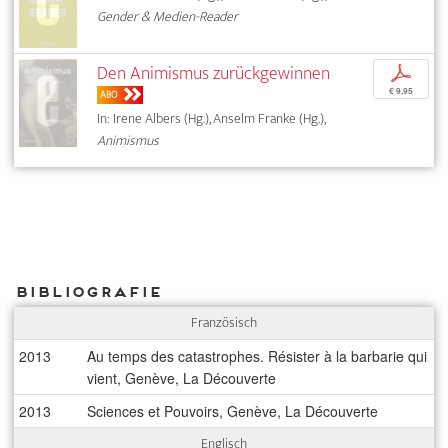
Gender & Medien-Reader
Den Animismus zurückgewinnen
p
€ 9,95
ABO
In: Irene Albers (Hg.), Anselm Franke (Hg.),
Animismus
Bibliografie
Französisch
2013
Au temps des catastrophes. Résister à la barbarie qui
vient, Genève, La Découverte
2013
Sciences et Pouvoirs, Genève, La Découverte
Englisch