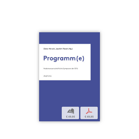
b
p
€ 49,95
€ 49,95