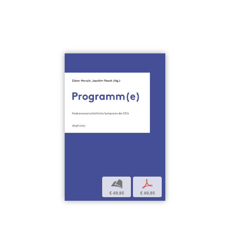
b
p
€ 49,95
€ 49,95