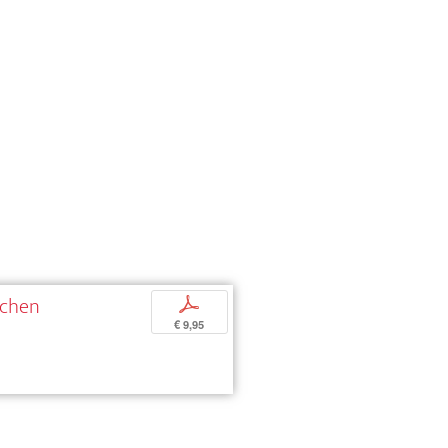
schen
p
€ 9,95