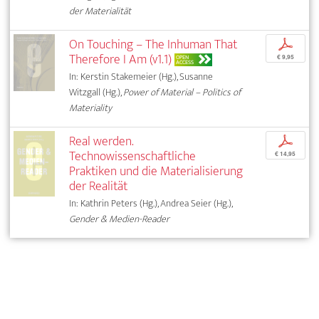
der Materialität
On Touching – The Inhuman That
p
Therefore I Am (v1.1)
OPEN
€ 9,95
ACCESS
In: Kerstin Stakemeier (Hg.), Susanne
Witzgall (Hg.),
Power of Material – Politics of
Materiality
Real werden.
p
Technowissenschaftliche
€ 14,95
Praktiken und die Materialisierung
der Realität
In: Kathrin Peters (Hg.), Andrea Seier (Hg.),
Gender & Medien-Reader