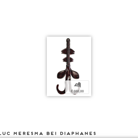
b
€ 350,00
Luc Meresma bei DIAPHANES