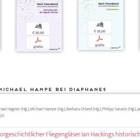
b
b
€ 35,00
€ 30,00
p
p
gratis
gratis
Michael Hampe bei DIAPHANES
chael Hagner (Hg.), Michael Hampe (Hg.), Barbara Orland (Hg.), Philipp Sarasin (Hg.), 
005
orgeschichtlicher Fliegengläser. Ian Hackings historisc