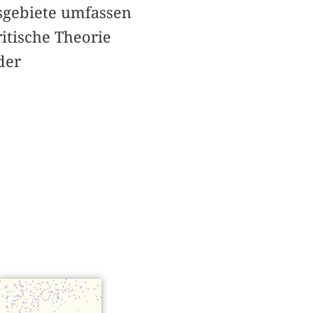
tsgebiete umfassen
itische Theorie
der