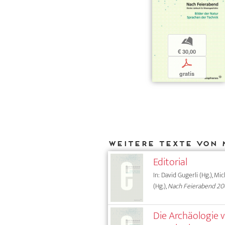
b
€ 30,00
p
gratis
Weitere Texte von 
Editorial
In: David Gugerli (Hg.), Mi
(Hg.),
Nach Feierabend 2
Die Archäologie v