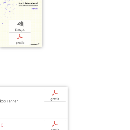
b
€ 35,00
p
gratis
p
gratis
Jakob Tanner
he
p
gratis