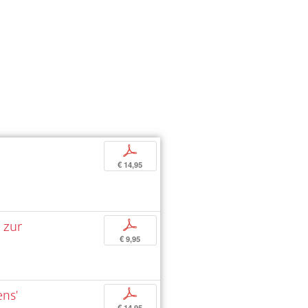
p
€ 14,95
 zur
p
€ 9,95
ens'
p
€ 14,95