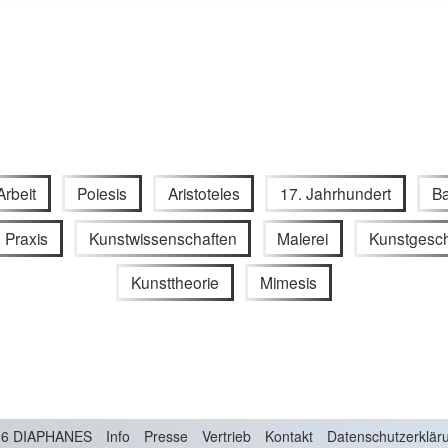
Arbeit
Poiesis
Aristoteles
17. Jahrhundert
B
e Praxis
Kunstwissenschaften
Malerei
Kunstgesch
Kunsttheorie
Mimesis
6 DIAPHANES
Info
Presse
Vertrieb
Kontakt
Datenschutzerklär