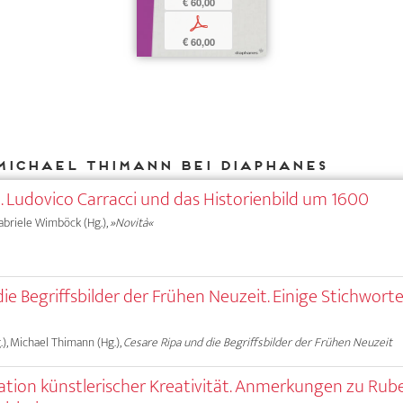
€ 60,00
p
€ 60,00
Michael Thimann bei DIAPHANES
. Ludovico Carracci und das Historienbild um 1600
 Gabriele Wimböck (Hg.),
»Novità«
ie Begriffsbilder der Frühen Neuzeit. Einige Stichworte
.), Michael Thimann (Hg.),
Cesare Ripa und die Begriffsbilder der Frühen Neuzeit
gation künstlerischer Kreativität. Anmerkungen zu Rub