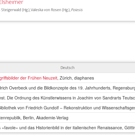
Elsheimer
rn Steigerwald (Hg.), Valeska von Rosen (Hg.),
Poiesis
Deutsch
riffsbilder der Frühen Neuzeit
, Zürich, diaphanes
edrich Overbeck und die Bildkonzepte des 19. Jahrhunderts, Regensburg
nst. Die Ordnung des Künstlerwissens in Joachim von Sandrarts Teut
ibliothek von Friedrich Gundolf – Rekonstruktion und Wissenschaftsge
tenrepublik, Berlin, Akademie-Verlag
s »favole« und das Historienbild in der italienischen Renaissance, Gö