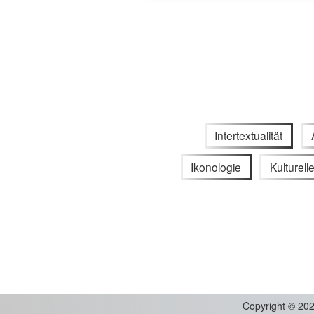
Intertextualität
Ikonologie
Kulturell
Copyright
©
202