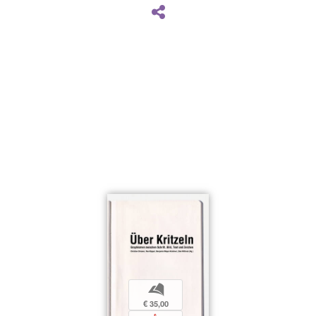
b
€ 35,00