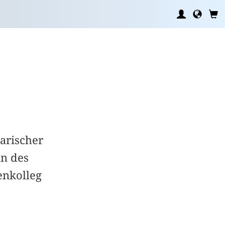
rarischer
in des
enkolleg