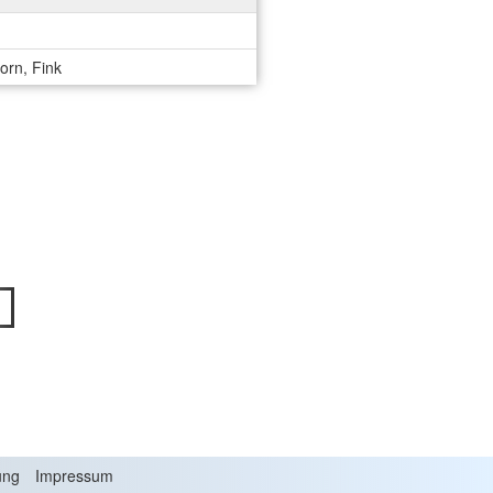
orn, Fink
ung
Impressum