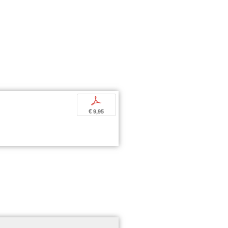
p
€ 9,95