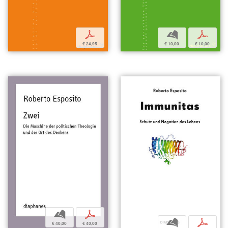
p
b
p
€ 24,95
€ 10,00
€ 10,00
b
p
b
p
€ 40,00
€ 40,00