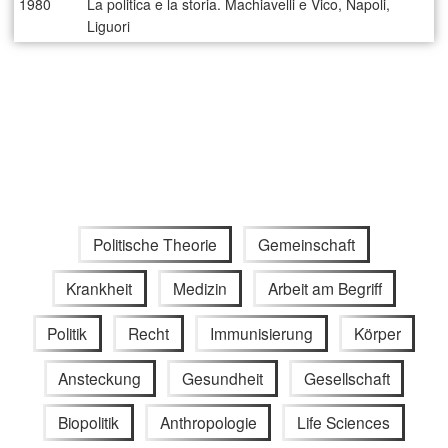
1980
La politica e la storia. Machiavelli e Vico, Napoli,
Liguori
Politische Theorie
Gemeinschaft
Krankheit
Medizin
Arbeit am Begriff
Politik
Recht
Immunisierung
Körper
Ansteckung
Gesundheit
Gesellschaft
Biopolitik
Anthropologie
Life Sciences