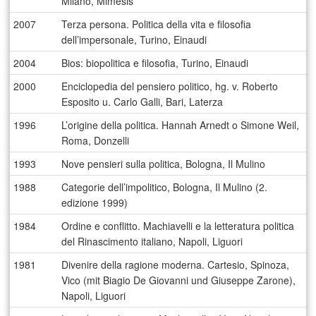
Milano, Mimesis
2007
Terza persona. Politica della vita e filosofia
dell’impersonale, Turino, Einaudi
2004
Bios: biopolitica e filosofia, Turino, Einaudi
2000
Enciclopedia del pensiero politico, hg. v. Roberto
Esposito u. Carlo Galli, Bari, Laterza
1996
L’origine della politica. Hannah Arnedt o Simone Weil,
Roma, Donzelli
1993
Nove pensieri sulla politica, Bologna, Il Mulino
1988
Categorie dell’impolitico, Bologna, Il Mulino (2.
edizione 1999)
1984
Ordine e conflitto. Machiavelli e la letteratura politica
del Rinascimento italiano, Napoli, Liguori
1981
Divenire della ragione moderna. Cartesio, Spinoza,
Vico (mit Biagio De Giovanni und Giuseppe Zarone),
Napoli, Liguori