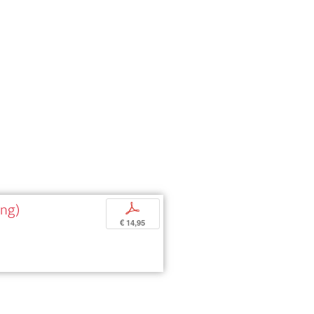
ing)
p
€ 14,95