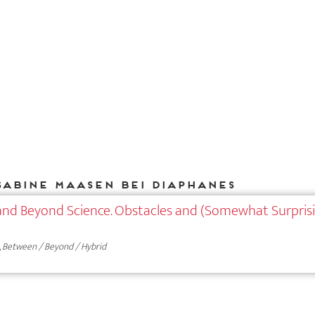
Sabine Maasen bei DIAPHANES
 and Beyond Science. Obstacles and (Somewhat Surpris
,
Between / Beyond / Hybrid