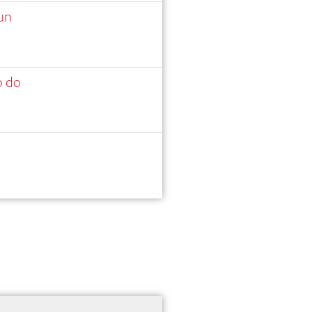
tun
o do