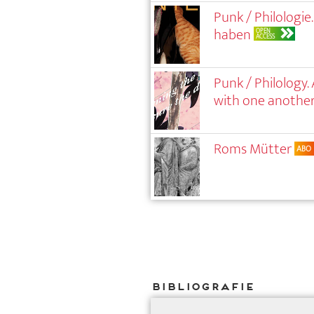
Punk / Philologie
haben
OPEN
ACCESS
Punk / Philology
with one anothe
Roms Mütter
ABO
Bibliografie