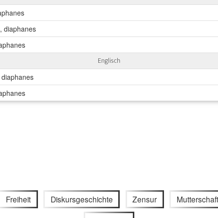
iaphanes
h, diaphanes
diaphanes
Englisch
, diaphanes
diaphanes
Freiheit
Diskursgeschichte
Zensur
Mutterschaf