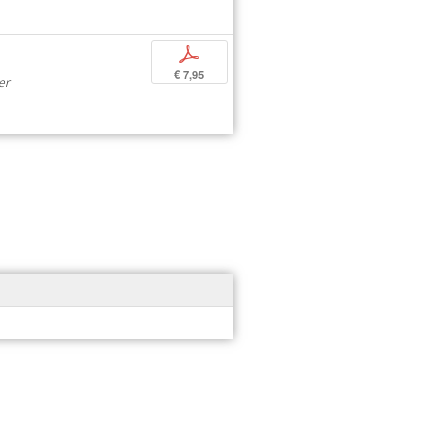
p
€ 7,95
er