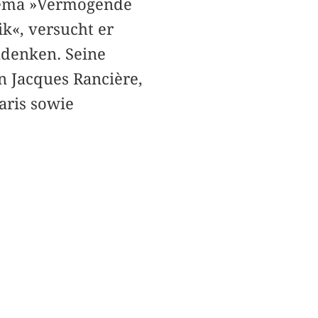
Thema »Vermögende
k«, versucht er
denken. Seine
n Jacques Rancière,
aris sowie