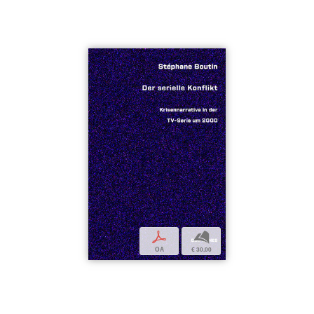
p
b
OA
€ 30,00