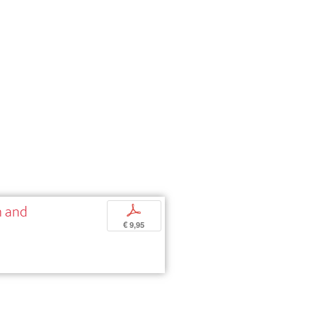
h and
p
€ 9,95