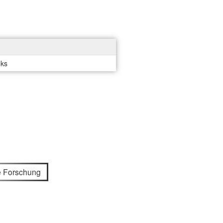
oks
e Forschung