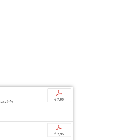
p
€ 7,95
handeln
p
€ 7,95