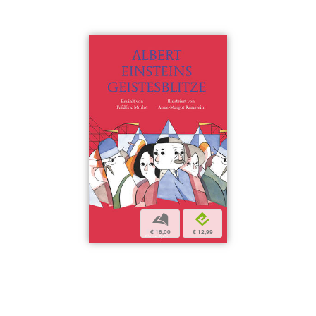
b
e
€ 18,00
€ 12,99