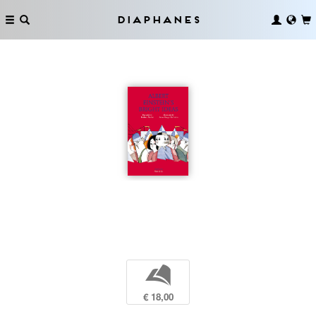
Diaphanes
b
€ 18,00