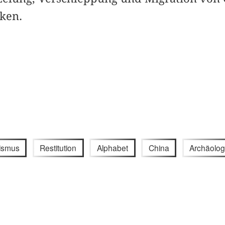
ken.
lismus
Restitution
Alphabet
China
Archäolog