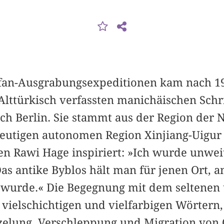
fan-­Ausgrabungsexpeditionen kam nach 1
 Alttürkisch verfassten manichäischen Schr
ch Berlin. Sie stammt aus der Region der 
heutigen autonomen Region Xinjiang-Uigur 
ben Rawi Hage inspiriert: »Ich wurde unwei
s antike Byblos hält man für jenen Ort, a
 wurde.« Die Begegnung mit dem seltenen
vielschichtigen und vielfarbigen Wörtern,
elung, Verschleppung und Migration von 