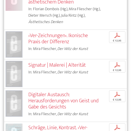
ästhetischem Denken
In: Florian Dombois (Hg.), Mira Fliescher (Hg.),
Dieter Mersch (Hg.), Julia Rintz (Hg.),
Ästhetisches Denken
›Ver-Zeichnungen‹. Ikonische
p
Praxis der Differenz
€ 12,95
In: Mira Fliescher,
Der Witz der Kunst
Signatur | Malerei | Alterität
p
€ 12,95
In: Mira Fliescher,
Der Witz der Kunst
Digitaler Austausch:
p
Herausforderungen von Geist und
€ 12,95
Gabe des Gesichts
In: Mira Fliescher,
Der Witz der Kunst
Schräge, Linie, Kontrast. ›Ver-
p