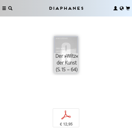
Diaphanes
Der »Witz«
der Kunst
(S. 15 – 64)
p
€ 12,95