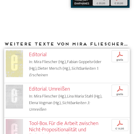
€ 35,00
€ 35,00
Weitere Texte von Mira Fliescher bei DIAPHANES
Editorial
p
gratis
In: Mira Fliescher (Hg.), Fabian Goppelsröder
(Hg.), Dieter Mersch (Hg.),
Sichtbarkeiten 1:
Erscheinen
Editorial. Umreißen
p
gratis
In: Mira Fliescher (Hg.), Lina Maria Stahl (Hg.),
Elena Vogman (Hg.),
Sichtbarkeiten 3:
Umreißen
Tool-Box. Für die Arbeit zwischen
p
Nicht-Propositionalität und
€ 14,95